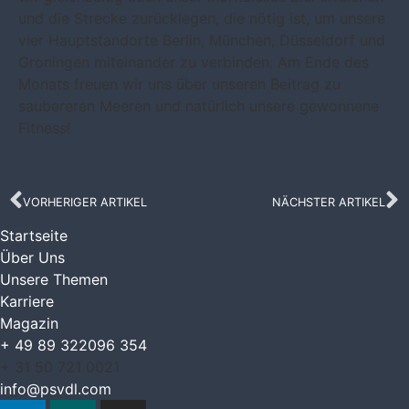
und die Strecke zurücklegen, die nötig ist, um unsere
vier Hauptstandorte Berlin, München, Düsseldorf und
Groningen miteinander zu verbinden. Am Ende des
Monats freuen wir uns über unseren Beitrag zu
saubereren Meeren und natürlich unsere gewonnene
Fitness!
VORHERIGER ARTIKEL
NÄCHSTER ARTIKEL
Startseite
Über Uns
Unsere Themen
Karriere
Magazin
+ 49 89 322096 354
+ 31 50 721 0021
info@psvdl.com