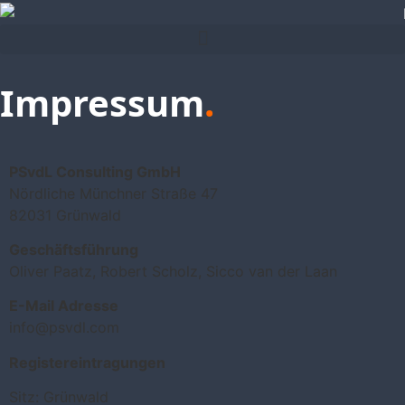
Impressum
.
PSvdL Consulting GmbH
Nördliche Münchner Straße 47
82031 Grünwald
Geschäftsführung
Oliver Paatz, Robert Scholz, Sicco van der Laan
E-Mail Adresse
info@psvdl.com
Registereintragungen
Sitz: Grünwald