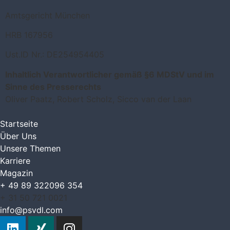
Amtsgericht München
HRB 167956
Ust.ID Nr.: DE254954405
Inhaltlich Verantwortlicher gemäß §6 MDStV und im
Sinne des Presserechts
Oliver Paatz, Robert Scholz, Sicco van der Laan
Startseite
Über Uns
Unsere Themen
Karriere
Magazin
+ 49 89 322096 354
+ 31 50 721 0021
info@psvdl.com