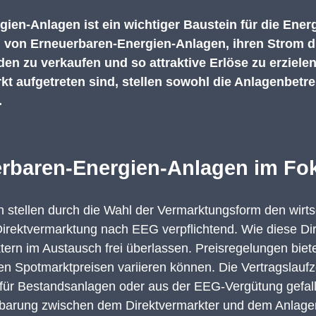
gien
-
Anlagen
ist ein wichtiger Baustein für die Ene
n
von Erneuerbaren
-
Energien-Anlagen
, ihren Strom
d
den zu verkaufen und
so attraktive Erlöse zu erziele
rkt aufgetreten sind, stellen sowohl die Anlagenbetre
.
uerbaren-Energien-Anlagen im Fo
en
stellen durch die Wahl der Vermarktungsform d
en wirts
Direktvermarktung
nach EEG verpflichtend.
Wie die
se
Dir
ktern
im Austausch
frei überlassen.
Preisregelungen biete
n Spotmarktpreisen variieren können. Die Vertragslaufzei
 für Bestandsanlagen oder aus der EEG-Vergütung gefall
inbarung zwischen dem Direktvermarkter und dem Anlage