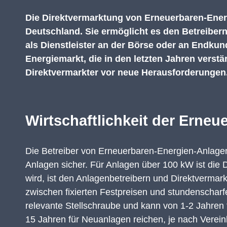
Die Direktvermarktung von
E
rneuerbaren
-
Ener
Deutschland. Sie ermöglicht es den
B
etreiber
als Die
nstleister
an der
Börse oder an Endkun
Energiemarkt, die in
den letzten Jahren
verstä
Direktvermarkter vor neue Herausforderungen
Wirtschaftlichkeit der Erne
Die
B
etreiber von
E
rneuerbaren
-
Energien
-
Anlag
Anlagen sicher.
Für Anlagen über 100 kW ist
die 
wird, ist
den
Anlagenbetreibern
und Direktvermar
zwischen fixierten Festpreisen und stundenscharfe
relevante Stellschraube und kann von 1-2 Jahren
15 Jahren für Neuanlagen reichen, je nach Vere