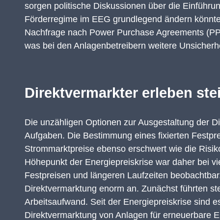
sorgen politische Diskussionen über die Einführun
Förderregime im EEG grundlegend ändern
könnt
Nachfrage nach Power
Purchase
Agreements (PPAs
was bei den Anlagenbetreibern weitere Unsicherh
Direktvermarkter erleben st
Die unzähligen
Optionen
zur
Ausgestaltung
der Di
Aufgaben. Die Be
stimmung eines fixierten
Festpre
Strommarktpreise ebenso
erschwert wie die
Ri
sik
Höhepunkt der Energiepreiskrise
war daher bei vi
Festpreisen und längeren Laufzeiten beobachtbar
Direktvermarktung
enorm an.
Zunächst führten st
Arbeitsaufwand. Seit der Energiepreiskrise sind e
Direktvermarktung von Anlagen für erneuerbare 