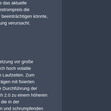
e das aktuelle
iestrompreis die
v beeinträchtigen
könnte
,
tung
verursacht
.
setzung
vor große
rch hoch
volatile
n Laufzeiten
.
Zum
gen mit fixierten
ie Durchführung der
ch
2.0 zu einem höheren
die in der
ten und schrumpfenden