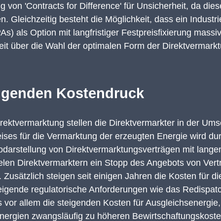
g von '
Contracts
for
Difference
' für Unsicherheit
, da
die
s
en
. Gleichzeitig besteht die Möglichkeit, dass ein Industr
) als Option mit langfristiger Festpreisfixierung massi
eit über die Wahl der optimalen Form der Direktvermark
eigenden Kostendruck
rekt
vermarktung s
tellen die
Direktvermarkter in der Um
ises für die Vermarktung der erzeugten Energie
wird du
odarstellung von Direktvermarktungsv
erträge
n mit lange
elen Direktvermarktern ein
Stopp
des Angebots von Verträ
.
Zusätzlich
steigen seit einigen Jahren die Kosten für d
eigende regulatorische Anforderungen wie das
Redispat
s vor allem die steigenden Kosten für Ausgleichsenergie, 
Energien zwangsläufig zu höheren Bewirtschaftungskos