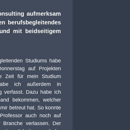
nsulting aufmerksam
nen berufsbegleitende
s
und mit beidseitigem
gleitenden Studiums habe
onnerstag
auf Projekten
e Zeit für mein Studium
abe ich
außerdem
in
g verfasst. Dazu habe ich
Hand bekommen, welcher
mir betreut hat. So konnte
 Professor
auch noch auf
r Branche verlassen.
Der