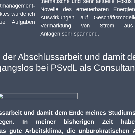
thematische
und sehr aktuelle
Fokus
tmanagement-
Novelle des erneuerbaren Energi
ktes wurde ich
Auswirkungen auf Geschäftsmod
ue Aufgaben
Vermarktung von
Strom a
Anlagen
sehr
spannend
.
 der Abschlussarbeit und damit 
gangslos bei PSvdL als Consultan
ssarbeit und damit dem Ende meines Studiums
iegen.
In meiner bisherigen Zeit habe
s gute Arbeitsklima, die unbürokratischen 