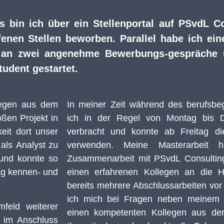
 bin ich über ein Stellenportal auf
PSvdL
Co
ffenen Stellen beworben.
Parallel habe ich ei
 an
zwei angenehme Bewerbungs-gespräche
tudent gestartet.
legen aus dem
In meiner Zeit während des berufsbe
oßen Projekt in
ich in der Regel
von Montag bis D
eit dort unser
verbracht und konnte ab Freitag di
als Analyst zu
verwenden.
Meine Masterarbeit
h
 und konnte so
Zusammenarbeit mit
PSvdL
Consultin
ag kennen- und
einen erfahrenen Kollegen
an die 
bereits mehrere Abschlussarbeiten vor 
ich mich bei Fragen neben meinem
feld weiterer
einen kompetenten Kollegen aus de
t im Anschluss