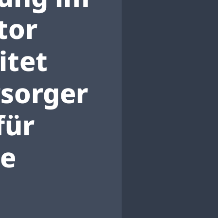
tor
itet
rsorger
für
le