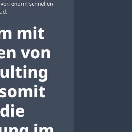
r von enorm schnellen
ud.
m mit
en von
ulting
 somit
 die
rung im