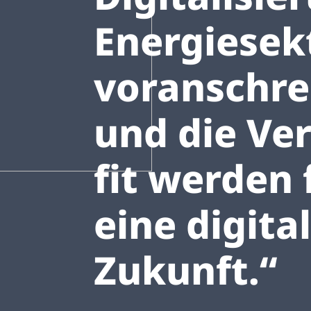
Energiesek
voranschre
und die Ve
fit werden 
eine digita
Zukunft.“