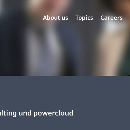
About us
Topics
Careers
lting und powercloud