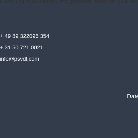
ner Schulung teilzunehmen. Infolgedessen haben wir zwei Te
+ 49 89 322096 354
+ 31 50 721 0021
info@psvdl.com
Dat