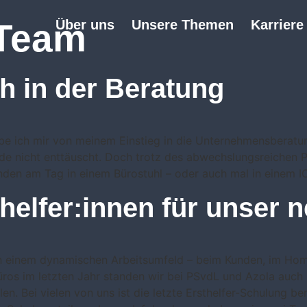
Team
Über uns
Unsere Themen
Karriere
ch in der Beratung
e ich mir von meinem Einstieg in die Unternehmensberatun
rde nicht enttäuscht. Doch trotz des abwechslungsreichen 
nden am Tag in einem Bürostuhl – oder auch mal in einem IC
thelfer:innen für unser 
in einem dynamischen Arbeitsumfeld – beim Kunden, im Hom
üros im letzten Jahr standen wir bei PSvdL und Azola auch 
llen. Bei vielen von uns ist die letzte Ersthelfer-Schulung be