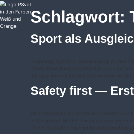
Schlagwort:
Sport als Ausglei
Spannung, Dynamik, Abwechslung. All das hab
PSvdL-Consulting gestartet bin – und ich wu
Kolleg:innen und ich des Öfteren mehrere Stu
Safety first — Ers
Als Unternehmensberater:innen arbeiten wir 
in Düsseldorf. Mit Eröffnung unseres neuen B
Pflicht Ersthelfer:innen im Betrieb bereitzuste