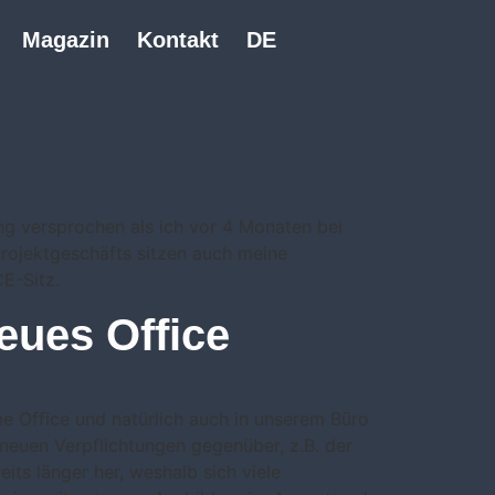
Magazin
Kontakt
DE
g versprochen als ich vor 4 Monaten bei
Projektgeschäfts sitzen auch meine
E-Sitz.
neues Office
e Office und natürlich auch in unserem Büro
neuen Verpflichtungen gegenüber, z.B. der
reits länger her, weshalb sich viele