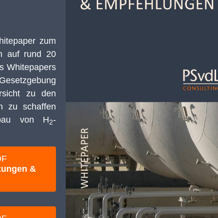
Whitepaper zum
ch auf rund 20
es Whitepapers
e Gesetzgebung
rsicht zu den
n zu schaffen
fbau von H
-
2
DF
tzungen &