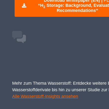
Download Whitepaper (EN) |
P
“H
Storage: Background, Evaluat
2
Recommendations”
Mehr zum Thema Wasserstoff: Entdecke weitere B
Wasserstoffderivate bis hin zu unserer
Studie
zur 
Alle Wasserstoff-Insights ansehen