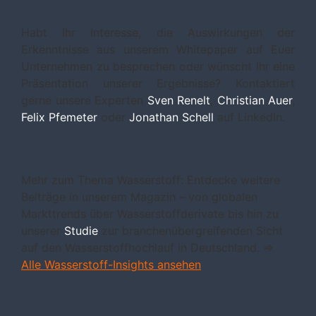
Habt Ihr Interesse, die Auswirkungen der
Erkenntnisse aus unserem Whitepaper auf Euer
Unternehmen zu besprechen oder wünscht Ihr eine
Präsentation unserer Ergebnisse? Kontaktiert
gerne unsere Experten
Sven Renelt
,
Christian Auer
,
Felix Pfemeter
oder
Jonathan Schell
auf LinkedIn.
Mehr zum Thema Wasserstoff: Entdecke weitere
Beiträge in unserem Magazin – von globalen
Markttrends über Wasserstoffderivate bis hin zu
unserer
Studie
zur branchenübergreifenden Sicht
auf den Wasserstoffhochlauf in Deutschland. ⇒
Alle Wasserstoff-Insights ansehen