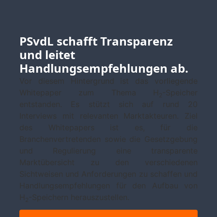
PSvdL schafft Transparenz
und leitet
Handlungsempfehlungen ab.
Vor diesem Hintergrund ist das vorliegende
Whitepaper zum Thema H
-Speicher
2
entstanden. Es stützt sich auf rund 20
Interviews mit relevanten Marktakteuren. Ziel
des Whitepapers ist es, für die
Branchenvertretenden sowie die Gesetzgebung
und Regulierung eine transparente
Marktübersicht zu den verschiedenen
Sichtweisen und Anforderungen zu schaffen und
Handlungsempfehlungen für den Aufbau von
H
-Speichern herauszustellen.
2