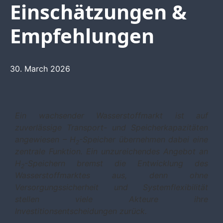
Einschätzungen &
Empfehlungen
30. March 2026
Ein wachsender Wasserstoffmarkt ist auf
zuverlässige Transport- und Speicherkapazitäten
angewiesen – H
-Speicher übernehmen dabei eine
2
zentrale Funktion. Ein unzureichendes Angebot an
H
-Speichern bremst die Entwicklung des
2
Wasserstoffmarktes aus, denn ohne
Versorgungssicherheit und Systemflexibilität
stellen viele Akteure ihre
Investitionsentscheidungen zurück.