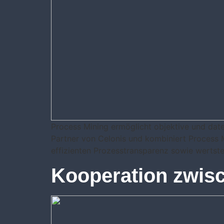
Process Mining ermöglicht objektive und date
Partner von Celonis und kombiniert Process M
effizienten Prozesstransparenz sowie wertstei
Kooperation zwis