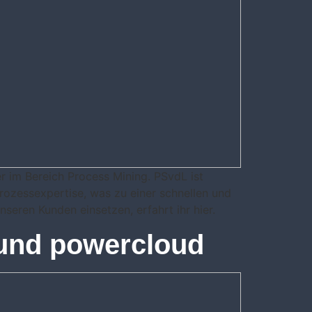
r im Bereich Process Mining. PSvdL ist
rozessexpertise, was zu einer schnellen und
seren Kunden einsetzen, erfahrt ihr hier.
 und powercloud