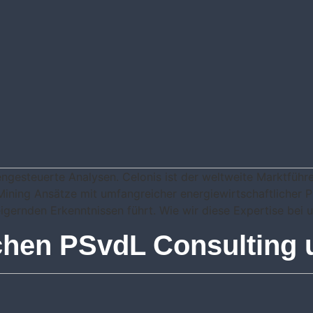
ngesteuerte Analysen. Celonis ist der weltweite Marktführe
ining Ansätze mit umfangreicher energiewirtschaftlicher P
gernden Erkenntnissen führt. Wie wir diese Expertise bei un
chen PSvdL Consulting