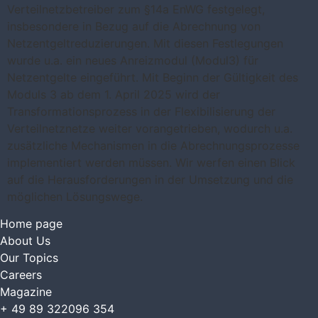
Verteilnetzbetreiber zum §14a EnWG festgelegt,
insbesondere in Bezug auf die Abrechnung von
Netzentgeltreduzierungen. Mit diesen Festlegungen
wurde u.a. ein neues Anreizmodul (Modul3) für
Netzentgelte eingeführt. Mit Beginn der Gültigkeit des
Moduls 3 ab dem 1. April 2025 wird der
Transformationsprozess in der Flexibilisierung der
Verteilnetznetze weiter vorangetrieben, wodurch u.a.
zusätzliche Mechanismen in die Abrechnungsprozesse
implementiert werden müssen. Wir werfen einen Blick
auf die Herausforderungen in der Umsetzung und die
möglichen Lösungswege.
Home page
About Us
Our Topics
Careers
Magazine
+ 49 89 322096 354