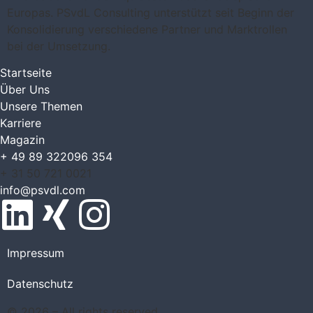
Europas. PSvdL Consulting unterstützt seit Beginn der
Konsolidierung verschiedene Partner und Marktrollen
bei der Umsetzung.
Startseite
Über Uns
Unsere Themen
Karriere
Magazin
+ 49 89 322096 354
+ 31 50 721 0021
info@psvdl.com
Impressum
Datenschutz
© 2026 – All rights reserved.