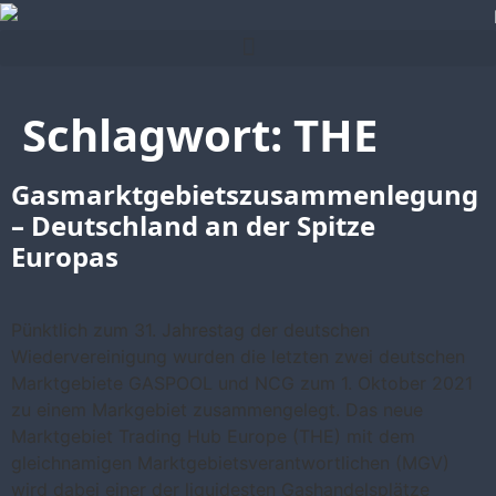
Schlagwort:
THE
Gasmarktgebiets­zusammenlegung
– Deutschland an der Spitze
Europas
Pünktlich zum 31. Jahrestag der deutschen
Wiedervereinigung wurden die letzten zwei deutschen
Marktgebiete GASPOOL und NCG zum 1. Oktober 2021
zu einem Markgebiet zusammengelegt. Das neue
Marktgebiet Trading Hub Europe (THE) mit dem
gleichnamigen Marktgebietsverantwortlichen (MGV)
wird dabei einer der liquidesten Gashandelsplätze