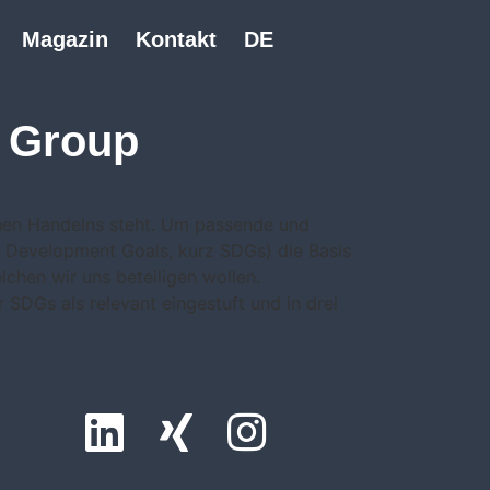
Magazin
Kontakt
DE
L Group
chen Handelns steht. Um passende und
e Development Goals, kurz SDGs) die Basis
lchen wir uns beteiligen wollen.
 SDGs als relevant eingestuft und in drei