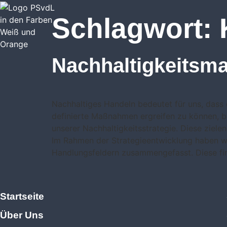
Schlagwort:
Nachhaltigkeits­
Nachhaltiges Handeln bedeutet für uns, dass
definierte Maßnahmen ergreifen zu können, bi
unserer Nachhaltigkeitsstrategie. Diese ziele
Im Rahmen der Strategieentwicklung haben wir
Handlungsfeldern zusammengefasst. Diese fin
Startseite
Über Uns