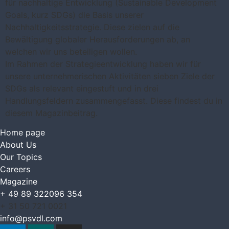
für nachhaltige Entwicklung (Sustainable Development
Goals, kurz SDGs) die Basis unserer
Nachhaltigkeitsstrategie. Diese zielen auf die
Bewältigung globaler Herausforderungen ab, an
welchen wir uns beteiligen wollen.
Im Rahmen der Strategieentwicklung haben wir für
unsere unternehmerischen Aktivitäten sieben Ziele der
SDGs als relevant eingestuft und in drei
Handlungsfeldern zusammengefasst. Diese findest du in
diesem Magazinbeitrag.
Home page
About Us
Our Topics
Careers
Magazine
+ 49 89 322096 354
+ 31 50 721 0021
info@psvdl.com