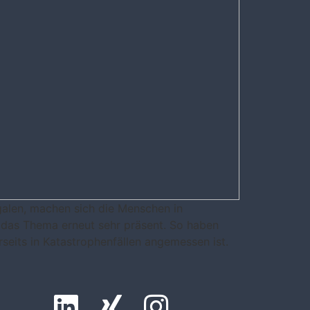
alen, machen sich die Menschen in
 das Thema erneut sehr präsent. So haben
seits in Katastrophenfällen angemessen ist.