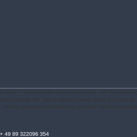
 ersten Hamsterkäufen mit leeren Nudel- und Klopapierreg
henvorsorge. Mit dem ausgebrochenen Krieg in Europa ist
, welche Vorsorge einerseits und welches Verhalten anderer
+ 49 89 322096 354