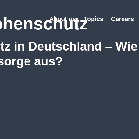
phenschutz
About us
Topics
Careers
z in Deutschland – Wie 
sorge aus?