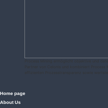
Process Mining ermöglicht objektive und date
Partner von Celonis und kombiniert Process M
effizienten Prozesstransparenz sowie wertstei
Home page
About Us