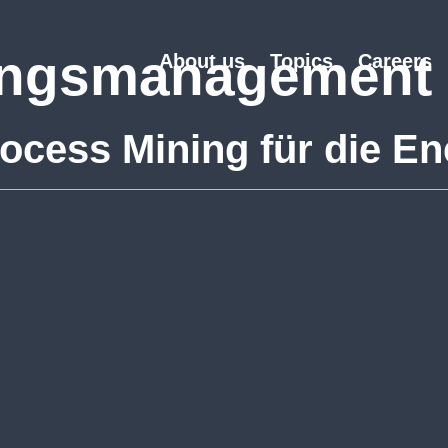
ungsmanagement
About us
Topics
Careers
ocess Mining für die En