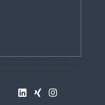
r im Bereich Process Mining. PSvdL ist
rozessexpertise, was zu einer schnellen und
seren Kunden einsetzen, erfahrt ihr hier.