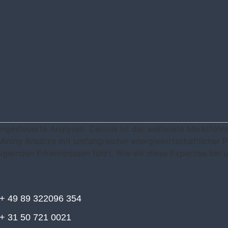
ngesteuerte Analysen. Celonis ist der weltweite Marktführe
ining Ansätze mit umfangreicher energiewirtschaftlicher P
gernden Erkenntnissen führt. Wie wir diese Expertise bei un
+ 49 89 322096 354
+ 31 50 721 0021