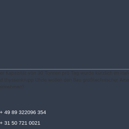
er Kapazität von 30 Tonnen pro Tag wurde kürzlich im Haf
nd thyssenkrupp Uhde wollen den Bau großtechnischer Am
 einnehmen?
+ 49 89 322096 354
+ 31 50 721 0021