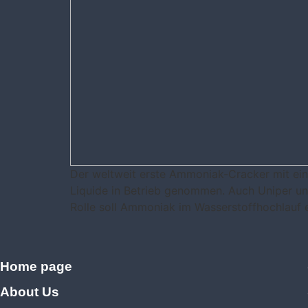
Der weltweit erste Ammoniak-Cracker mit ein
Liquide in Betrieb genommen. Auch Uniper u
Rolle soll Ammoniak im Wasserstoffhochlauf
Home page
About Us