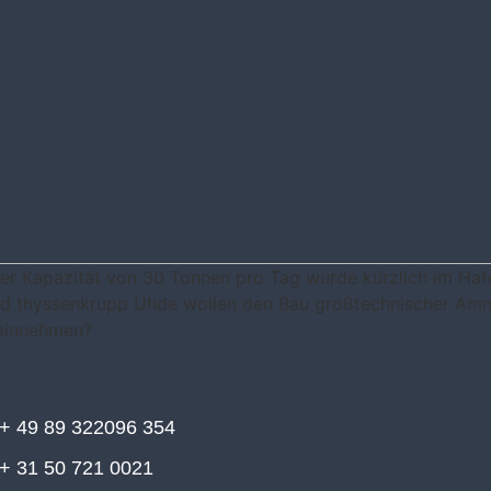
er Kapazität von 30 Tonnen pro Tag wurde kürzlich im Haf
nd thyssenkrupp Uhde wollen den Bau großtechnischer Am
 einnehmen?
+ 49 89 322096 354
+ 31 50 721 0021