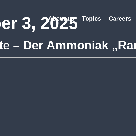
r 3, 2025
About us
Topics
Careers
ate – Der Ammoniak „R