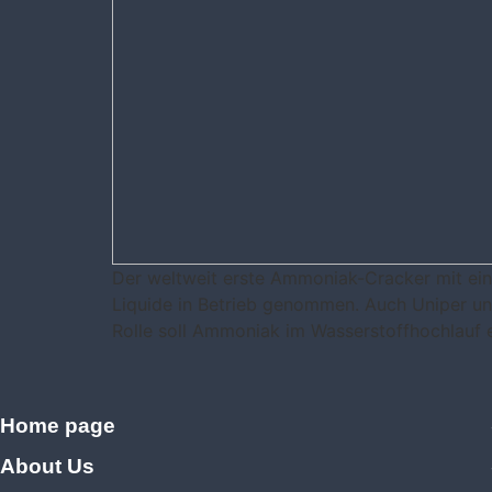
Der weltweit erste Ammoniak-Cracker mit ein
Liquide in Betrieb genommen. Auch Uniper u
Rolle soll Ammoniak im Wasserstoffhochlauf
Home page
About Us