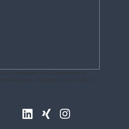
en von Antwerpen vom Gashersteller Air
moniak-Cracker vorantreiben. Doch welche