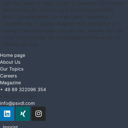
und das Leben in vollen Zügen zu genießen. Vor einigen
Monaten begab ich mich auf eine aufregende Reise
durch Zentralamerika, die mein Leben nachhaltig
verändert hat. In diesem Magazin-Beitrag möchte ich
meine Erfahrungen teilen und betonen, wie wertvoll die
volle Unterstützung des Arbeitgebers während meines
Sabbaticals war.
Home page
About Us
Our Topics
Careers
Magazine
+ 49 89 322096 354
+ 31 50 721 0021
info@psvdl.com
Imprint