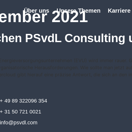
tember 2021
Über uns
Unsere Themen
Karriere
chen PSvdL Consulting
Energieversorgungsunternehmen (EVU) wird immer rauer. Gle
anisatorische Herausforderungen. Wie sollte man jetzt auf
cloud gibt hierauf eine präzise Antwort, die sich an den in
+ 49 89 322096 354
+ 31 50 721 0021
info@psvdl.com