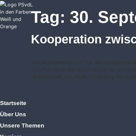
Tag:
30. Sep
Kooperation zwis
Die „Wettbewerbs-Luft“ für die europäischen 
Transformation der Unternehmen für große org
Partnerschaft von PSvdL Consulting mit power
Startseite
Über Uns
Unsere Themen