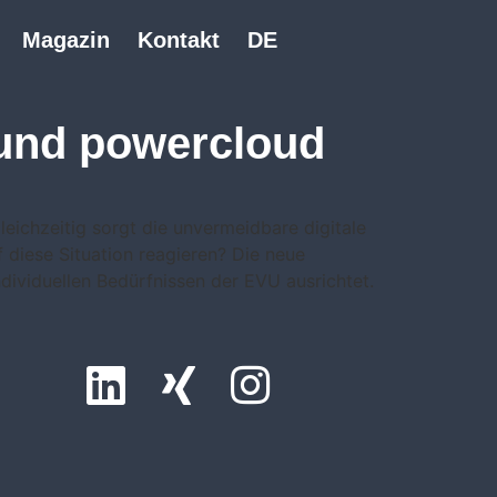
Magazin
Kontakt
DE
 und powercloud
ichzeitig sorgt die unvermeidbare digitale
 diese Situation reagieren? Die neue
dividuellen Bedürfnissen der EVU ausrichtet.